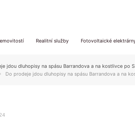
emovitostí
Realitní služby
Fotovoltaické elektrárn
je jdou dluhopisy na spásu Barrandova a na kostlivce po 
Do prodeje jdou dluhopisy na spásu Barrandova a na ko
024