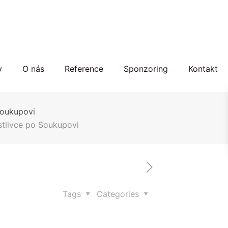
y
O nás
Reference
Sponzoring
Kontakt
Soukupovi
stlivce po Soukupovi
Tags
Categories