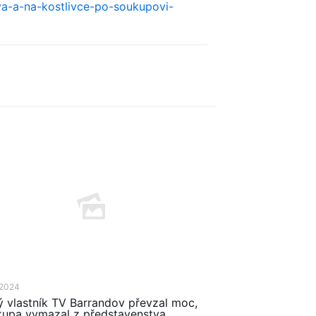
a-a-na-kostlivce-po-soukupovi-
 2024
 vlastník TV Barrandov převzal moc,
upa vymazal z představenstva