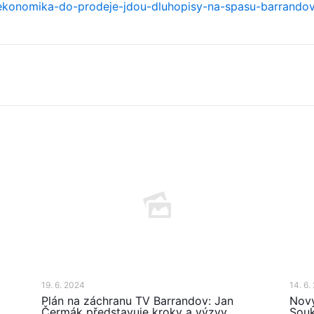
ekonomika-do-prodeje-jdou-dluhopisy-na-spasu-barrandov
19. 6. 2024
14. 6.
Plán na záchranu TV Barrandov: Jan
Nový
Čermák představuje kroky a výzvy
Souk