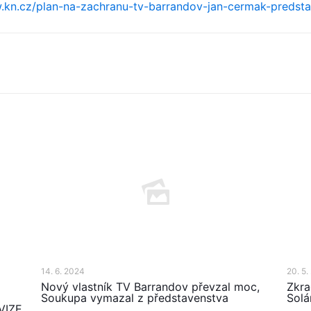
.kn.cz/plan-na-zachranu-tv-barrandov-jan-cermak-predsta
14. 6. 2024
20. 5.
Nový vlastník TV Barrandov převzal moc,
Zkra
Soukupa vymazal z představenstva
Solá
VIZE