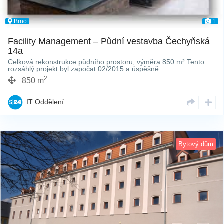
Brno
1
Facility Management – Půdní vestavba Čechyňská
14a
Celková rekonstrukce půdního prostoru, výměra 850 m² Tento
rozsáhlý projekt byl započat 02/2015 a úspěšně…
2
850 m
IT Oddělení
Bytový dům