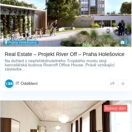
Praha Holešovice
2
Real Estate – Projekt River Off – Praha Holešovice
Na dohled z nepřehlédnutelného Trojského mostu stojí
kancelářská budova Riveroff Office House. Právě vznikající
zástavba…
IT Oddělení
Bytový dům