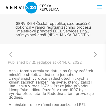
SERVIS-24 Česká republika, s.r.o úspěšně
dokončil v rámci reorganizačního procesu
majetkové převzetí LEEL Services s.r.o.,
průmyslový areál (dříve JANKA RADOTÍN)
Published by
redakce
at
14. 6. 2022
Vznik tohoto areálu se datuje na úplný začátek
minulého století. Jedná se o jednoho
z nejstarších výrobců vzduchotechnických a
klimatizačních zařízení na světě, kterou založil
Jan Janka v roce 1872 v Praze jako původní
klempířskou dílnu. Později v roce 1907 byla
výroba přesunuta do Radotína a tam provozuje
dodnes.
V loňském roce v rámci reorganizace LEEL