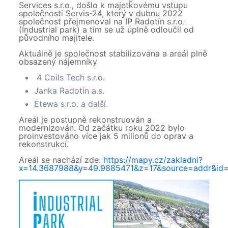
Services s.r.o., došlo k majetkovému vstupu
společnosti Servis-24, který v dubnu 2022
společnost přejmenoval na IP Radotín s.r.o.
(Industrial park) a tím se už úplně odloučil od
původního majitele.
Aktuálně je společnost stabilizována a areál plně
obsazený nájemníky
4 Coils Tech s.r.o.
Janka Radotín a.s.
Etewa s.r.o. a další.
Areál je postupně rekonstruován a
modernizován. Od začátku roku 2022 bylo
proinvestováno více jak 5 milionů do oprav a
rekonstrukcí.
Areál se nachází zde:
https://mapy.cz/zakladni?
x=14.3687988&y=49.9885471&z=17&source=addr&id