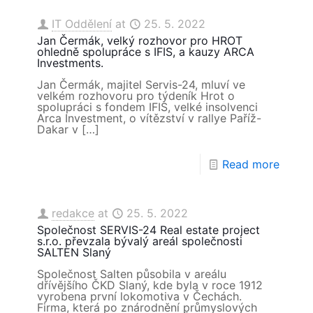
IT Oddělení
at
25. 5. 2022
Jan Čermák, velký rozhovor pro HROT
ohledně spolupráce s IFIS, a kauzy ARCA
Investments.
Jan Čermák, majitel Servis-24, mluví ve
velkém rozhovoru pro týdeník Hrot o
spolupráci s fondem IFIS, velké insolvenci
Arca Investment, o vítězství v rallye Paříž-
Dakar v
[…]
Read more
redakce
at
25. 5. 2022
Společnost SERVIS-24 Real estate project
s.r.o. převzala bývalý areál společnosti
SALTEN Slaný
Společnost Salten působila v areálu
dřívějšího ČKD Slaný, kde byla v roce 1912
vyrobena první lokomotiva v Čechách.
Firma, která po znárodnění průmyslových